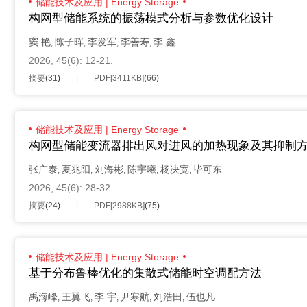
储能技术及应用 | Energy Storage
构网型储能系统的振荡模式分析与参数优化设计
窦 艳
陈子晖
李发军
李善寿
李 鑫
,
,
,
,
2026, 45(6): 12-21.
摘要
(
31
)
PDF[
3411KB
]
(
66
)
储能技术及应用 | Energy Storage
构网型储能变流器排出风对进风的加热现象及其抑制
张广泰
夏兆阳
刘海彬
陈宇曦
杨决宽
毕可东
,
,
,
,
,
2026, 45(6): 28-32.
摘要
(
24
)
PDF[
2988KB
]
(
75
)
储能技术及应用 | Energy Storage
基于分布鲁棒优化的集散式储能时空调配方法
禹海峰
王翼飞
李 宇
尹寒航
刘浩田
伍也凡
,
,
,
,
,