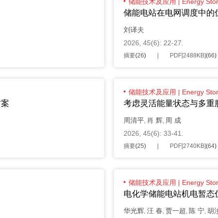
储能技术及应用 | Energy Stor
储能电站在电网调度中的
刘译夫
2026, 45(6): 22-27.
摘要
(
26
)
PDF[
2488KB
]
(
66
)
储能技术及应用 | Energy Stor
方案
考虑灵活能量状态与多重
周清平
肖 辉
周 成
,
,
2026, 45(6): 33-41.
摘要
(
25
)
PDF[
2740KB
]
(
64
)
储能技术及应用 | Energy Stor
电化学储能电站机电暂态
华光辉
汪 春
贾一超
陈 宁
胡
,
,
,
,