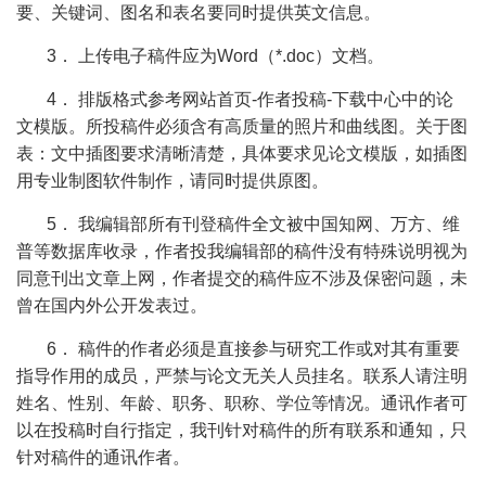
要、关键词、图名和表名要同时提供英文信息。
3
．
上传电子稿件应为
Word
（
*.doc
）文档。
4
．
排版格式参考网站
首页
-
作者投稿
-
下载
中心中的论
文模版
。所投稿件必须含有高质量的照片和曲线图。关于图
表：文中插图要求清晰清楚，
具体要求见论文模版
，如插图
用专业制图软件制作，请同时提供原图。
5
．
我编辑部所有刊登稿件全文被中国知网、万方、维
普等数据库收录，作者投我编辑部的稿件没有特殊说明视为
同意刊出文章上网，作者提交的稿件应不涉及保密问题，未
曾在国内外公开发表过。
6
．
稿件的作者必须是直接参与研究工作或对其有重要
指导作用的成员，严禁与论文无关人员挂名。联系人请注明
姓名、性别、年龄、职务、职称、学位等情况。通讯作者可
以在投稿时自行指定，我刊针对稿件的所有联系和通知，只
针对稿件的通讯作者。