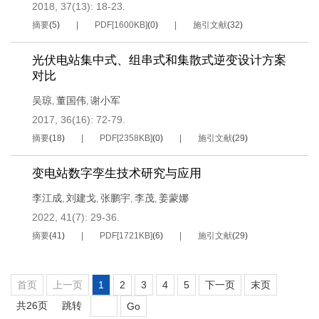
2018, 37(13): 18-23.
摘要
(
5
)
PDF[
1600KB
]
(
0
)
施引文献
(
32
)
光伏电站集中式、组串式和集散式逆变设计方案
对比
吴琼
董国伟
谢小军
,
,
2017, 36(16): 72-79.
摘要
(
18
)
PDF[
2358KB
]
(
0
)
施引文献
(
29
)
变电站数字孪生技术研究与应用
李江成
刘建戈
张鹏宇
李茂
姜蒙娜
,
,
,
,
2022, 41(7): 29-36.
摘要
(
41
)
PDF[
1721KB
]
(
6
)
施引文献
(
29
)
首页
上一页
1
2
3
4
5
下一页
末页
共26页
跳转
Go