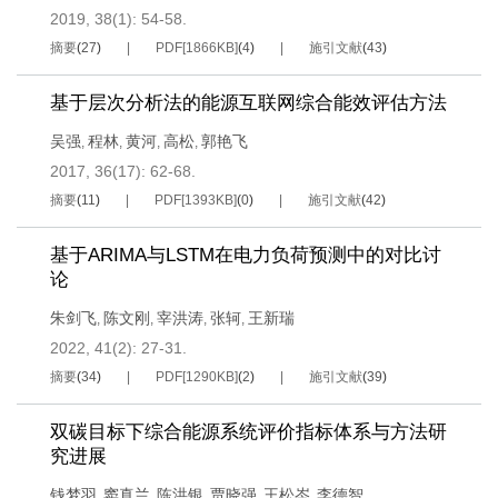
2019, 38(1): 54-58.
摘要
(
27
)
PDF[
1866KB
]
(
4
)
施引文献
(
43
)
基于层次分析法的能源互联网综合能效评估方法
吴强
程林
黄河
高松
郭艳飞
,
,
,
,
2017, 36(17): 62-68.
摘要
(
11
)
PDF[
1393KB
]
(
0
)
施引文献
(
42
)
基于ARIMA与LSTM在电力负荷预测中的对比讨
论
朱剑飞
陈文刚
宰洪涛
张轲
王新瑞
,
,
,
,
2022, 41(2): 27-31.
摘要
(
34
)
PDF[
1290KB
]
(
2
)
施引文献
(
39
)
双碳目标下综合能源系统评价指标体系与方法研
究进展
钱梦羽
窦真兰
陈洪银
贾晓强
王松岑
李德智
,
,
,
,
,