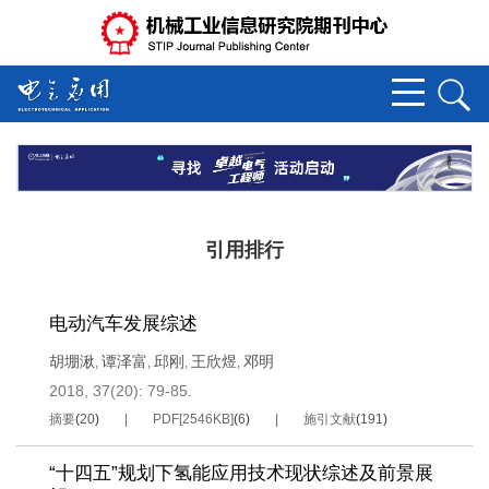
引用排行
电动汽车发展综述
胡堋湫
谭泽富
邱刚
王欣煜
邓明
,
,
,
,
2018, 37(20): 79-85.
摘要
(
20
)
PDF[
2546KB
]
(
6
)
施引文献
(
191
)
“十四五”规划下氢能应用技术现状综述及前景展