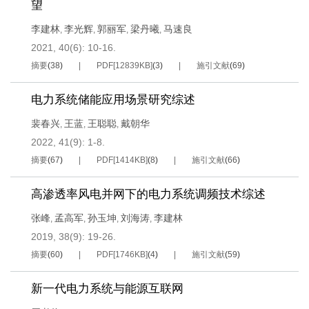
望
李建林
李光辉
郭丽军
梁丹曦
马速良
,
,
,
,
2021, 40(6): 10-16.
摘要
(
38
)
PDF[
12839KB
]
(
3
)
施引文献
(
69
)
电力系统储能应用场景研究综述
裴春兴
王蓝
王聪聪
戴朝华
,
,
,
2022, 41(9): 1-8.
摘要
(
67
)
PDF[
1414KB
]
(
8
)
施引文献
(
66
)
高渗透率风电并网下的电力系统调频技术综述
张峰
孟高军
孙玉坤
刘海涛
李建林
,
,
,
,
2019, 38(9): 19-26.
摘要
(
60
)
PDF[
1746KB
]
(
4
)
施引文献
(
59
)
新一代电力系统与能源互联网