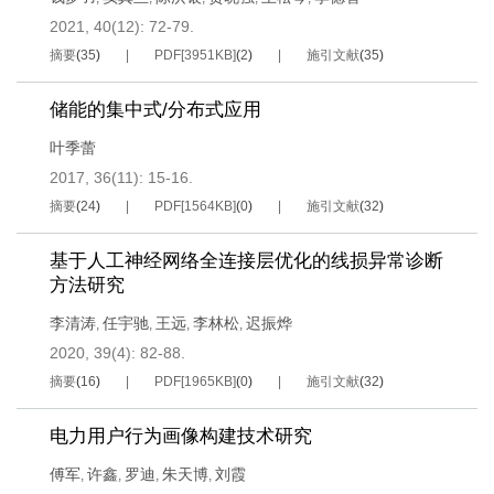
2021, 40(12): 72-79.
摘要
(
35
)
PDF[
3951KB
]
(
2
)
施引文献
(
35
)
储能的集中式/分布式应用
叶季蕾
2017, 36(11): 15-16.
摘要
(
24
)
PDF[
1564KB
]
(
0
)
施引文献
(
32
)
基于人工神经网络全连接层优化的线损异常诊断
方法研究
李清涛
任宇驰
王远
李林松
迟振烨
,
,
,
,
2020, 39(4): 82-88.
摘要
(
16
)
PDF[
1965KB
]
(
0
)
施引文献
(
32
)
电力用户行为画像构建技术研究
傅军
许鑫
罗迪
朱天博
刘霞
,
,
,
,