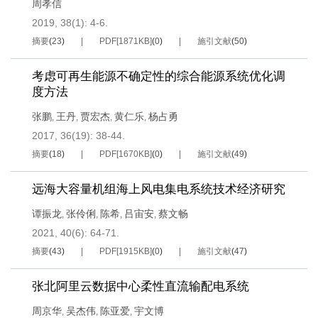
周孝信
2019, 38(1): 4-6.
摘要
(
23
)
PDF[
1871KB
]
(
0
)
施引文献
(
50
)
考虑可再生能源不确定性的综合能源系统优化调
度方法
张鹏
王丹
贾宏杰
黄仁乐
杨占勇
,
,
,
,
2017, 36(19): 38-44.
摘要
(
18
)
PDF[
1670KB
]
(
0
)
施引文献
(
49
)
远海大容量机组海上风电集电系统技术经济研究
谭振龙
张伶俐
陈希
吕宙安
蔡文畅
,
,
,
,
2021, 40(6): 64-71.
摘要
(
43
)
PDF[
1915KB
]
(
0
)
施引文献
(
47
)
张北阿里云数据中心柔性直流输配电系统
周京华
吴杰伟
陈亚爱
宇文博
,
,
,